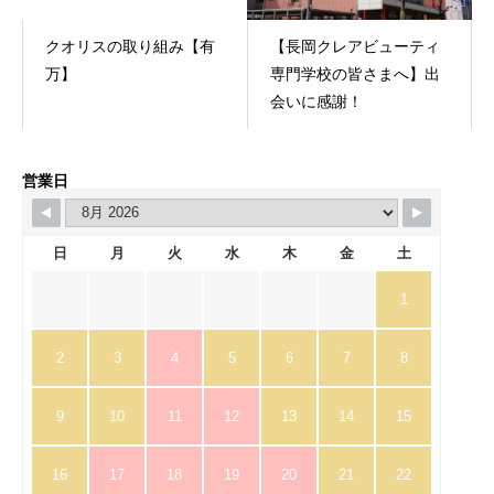
クオリスの取り組み【有
​【長岡クレアビューティ
万】
専門学校の皆さまへ】出
会いに感謝！
営業日
日
月
火
水
木
金
土
1
2
3
4
5
6
7
8
9
10
11
12
13
14
15
16
17
18
19
20
21
22