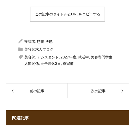
この記事のタイトルとURLをコピーする
投稿者:
惣慶 博也
美容師求人ブログ
美容師
,
アシスタント
,
2027年度
,
就活中
,
美容専門学生
,
人間関係
,
完全週休2日
,
寮完備
前の記事
次の記事
関連記事