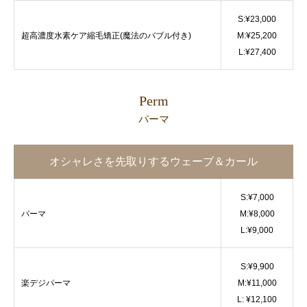
S:¥23,000
超高濃度水素ケア縮毛矯正(魔法のバブル付き)
M:¥25,200
L:¥27,400
Perm
パーマ
オシャレさを先取りするウェーブ＆カール
S:¥7,000
パーマ
M:¥8,000
L:¥9,000
S:¥9,900
楽デジパーマ
M:¥11,000
L: ¥12,100