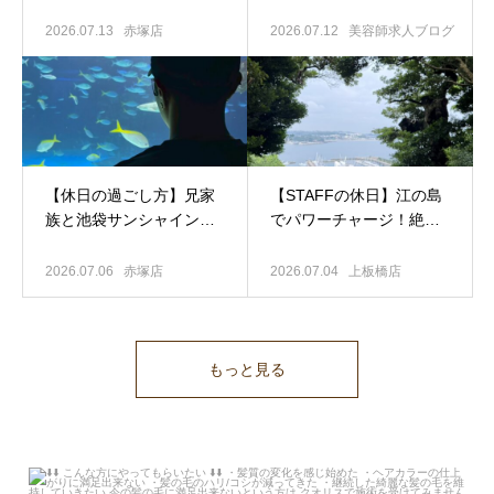
あるの…？」の疑問に答
靴がお揃い？先輩と後輩
えます！QUALISスタッフ
のリアルな関係性をお見
2026.07.13
赤塚店
2026.07.12
美容師求人ブログ
のリアルな休日をお届け
せします
​【休日の過ごし方】兄家
​【STAFFの休日】江の島
族と池袋サンシャイン水
でパワーチャージ！絶品
族館へ
可愛すぎる姪
グルメと江島神社を大満
っ子に癒されまくった幸
喫した充実の1日をお届け
2026.07.06
赤塚店
2026.07.04
上板橋店
せな1日をお届けします♡
します
もっと見る
こんな方にやってもらいたい