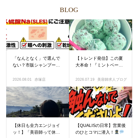
BLOG
「なんとなく」で選んで
​【トレンド発信】この夏
ない？市販シャンプーが
大本命！『ミントベージ
髪と頭皮に与える“隠れた
ュ』の圧倒的透明感＆ツ
悪影響”とは？
ヤの秘密を大公開
2026.08.01
赤塚店
2026.07.19
美容師求人ブログ
【休日も全力エンジョイ
​【QUALISの日常】営業後
ッ！】「美容師って休み
のひとコマに潜入！