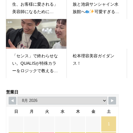
生、お客様に愛される」
族と池袋サンシャイン水
美容師になるために
族館へ
可愛すぎる姪
QUALISが大切にしてい
っ子に癒されまくった幸
ること
せな1日をお届けします♡
「センス」で終わらせな
松本理容美容ガイダン
い。QUALISが特殊カラ
ス！
ーをロジックで教える理
由。
営業日
日
月
火
水
木
金
土
1