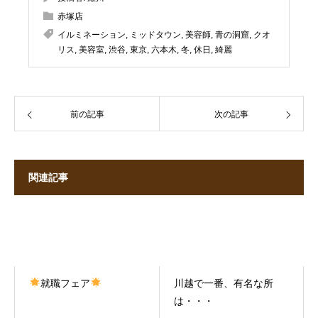
赤塚店
イルミネーション
,
ミッドタウン
,
美容師
,
青の洞窟
,
クオ
リス
,
美容室
,
渋谷
,
東京
,
六本木
,
冬
,
休日
,
綺麗
前の記事
次の記事
関連記事
就職フェア
川越で一番、有名な所
は・・・