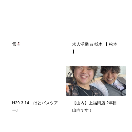
雪
求人活動 in 栃木 【 松本
】
H29.3.14 はとバスツア
【山内】上福岡店 2年目
ー♪
山内です！