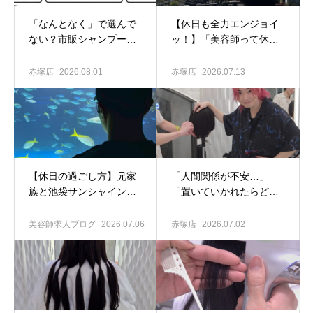
「なんとなく」で選んで
【休日も全力エンジョイ
ない？市販シャンプーが
ッ！】「美容師って休み
髪と頭皮に与える“隠れた
あるの…？」の疑問に答
悪影響”とは？
えます！QUALISスタッフ
赤塚店
2026.08.01
赤塚店
2026.07.13
のリアルな休日をお届け
​【休日の過ごし方】兄家
「人間関係が不安…」
族と池袋サンシャイン水
「置いていかれたらどう
族館へ
可愛すぎる姪
しよう…」そんな悩みを
っ子に癒されまくった幸
抱える美容学生のあなた
美容師求人ブログ
2026.07.06
赤塚店
2026.07.02
せな1日をお届けします♡
へ