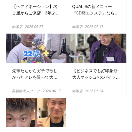
【ヘアドネーション】名
QUALISの新メニュー
古屋からご来店！3年ぶり
『6D羽エクステ』ならア
のカットで叶える「大人
シスタント1年目から大活
オシャレ」な洗練ボブ
躍できる理由
赤塚店
2026.06.27
赤塚店
2026.06.17
先輩たちからガチで欲し
【ビジネスでも好印象◎
かったアレを貰って大興
大人マッシュ×スパイラル
奮した
パーマ】
美容師求人ブログ
2026.06.17
赤塚店
2026.05.24