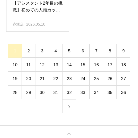
​【アシスタント2年目の挑
戦】初めての人頭カッ
ト。震える手と、三上さ
んの教え。僕が「メンズ
赤塚店
2026.05.16
No.1」を目指す理由
1
2
3
4
5
6
7
8
9
10
11
12
13
14
15
16
17
18
19
20
21
22
23
24
25
26
27
28
29
30
31
32
33
34
35
36