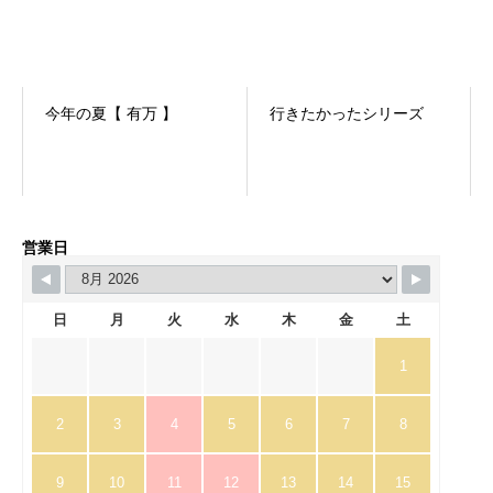
今年の夏【 有万 】
行きたかったシリーズ
営業日
日
月
火
水
木
金
土
1
2
3
4
5
6
7
8
9
10
11
12
13
14
15