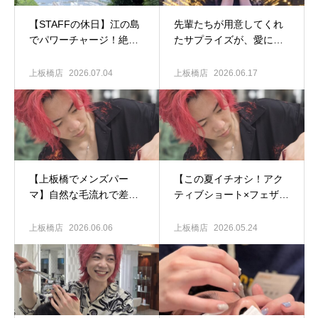
​【STAFFの休日】江の島
先輩たちが用意してくれ
でパワーチャージ！絶品
たサプライズが、愛に溢
グルメと江島神社を大満
れすぎてて幸せな話
喫した充実の1日をお届け
上板橋店
2026.07.04
上板橋店
2026.06.17
します
​【上板橋でメンズパー
【この夏イチオシ！アク
マ】自然な毛流れで差を
ティブショート×フェザー
つける！今人気No.1のニ
パーマ】短髪でもパーマ
ュアンスパーマを徹底解
はカッコよくキマりま
上板橋店
2026.06.06
上板橋店
2026.05.24
説｜
す！