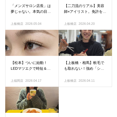
「メンズサロン店長」は
​【二刀流のリアル】美容
夢じゃない。本気の目標
師×アイリスト。免許をフ
に変わった理由と、努力
ルに活かして「可愛い」
の日々。
のプロを目指す3年目の本
上板橋店
2026.05.04
上板橋店
2026.04.20
音
【松本】ついに始動！
​【上板橋・相馬】軟毛で
LEDマツエクで時短＆長
も取れない！強め「シャ
持ち。ヘアと同時施術が
ドウパーマ×ウルフ」で作
できる美容室｜QUALIS
る圧倒的こなれ感。
上福岡店
2026.04.17
上板橋店
2026.04.11