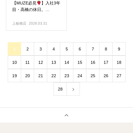
​【MUZE必見
】入社3年
目・高橋の休日。
MAZZEL聖地巡礼でフル
充電してきました！
上板橋店
2026.03.31
1
2
3
4
5
6
7
8
9
10
11
12
13
14
15
16
17
18
19
20
21
22
23
24
25
26
27
28