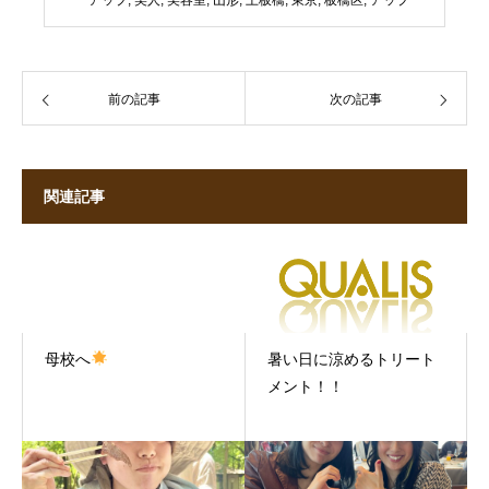
アップ
,
美人
,
美容室
,
山形
,
上板橋
,
東京
,
板橋区
,
アップ
前の記事
次の記事
関連記事
母校へ
暑い日に涼めるトリート
メント！！