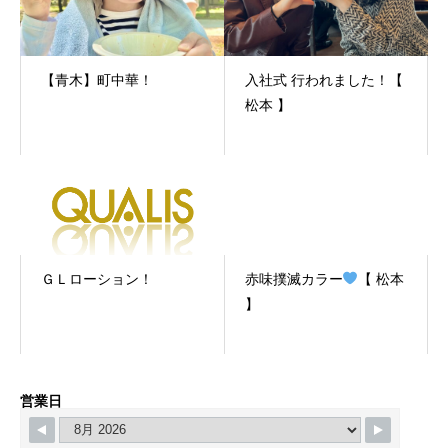
【青木】町中華！
入社式 行われました！【
松本 】
ＧＬローション！
赤味撲滅カラー
【 松本
】
営業日