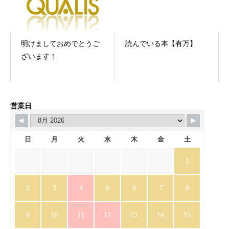
明けましておめでとうご
読んでいる本【有万】
ざいます！
営業日
日
月
火
水
木
金
土
1
2
3
4
5
6
7
8
9
10
11
12
13
14
15