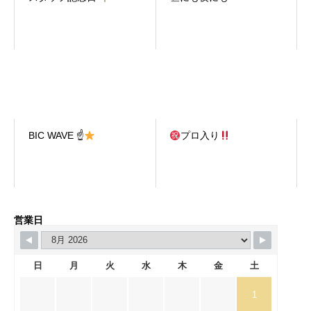
BIC WAVE ☝
プロ入り
営業日
日
月
火
水
木
金
土
1