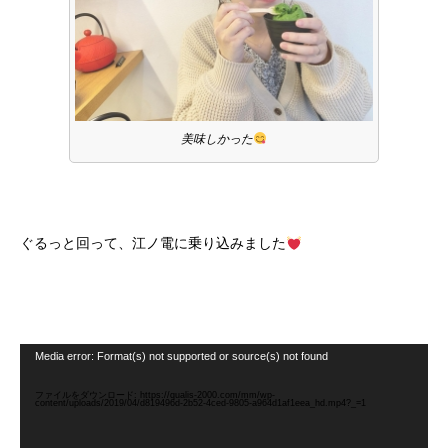
美味しかった
ぐるっと回って、江ノ電に乗り込みました
動
Media error: Format(s) not supported or source(s) not found
画
プ
レ
ファイルをダウンロード: https://qualis-2000.com/mm/wp-
content/uploads/2019/04/d819496d-2b52-4ced-9805-a964d1af1eea_hd.mp4?_=1
ー
ヤ
ー