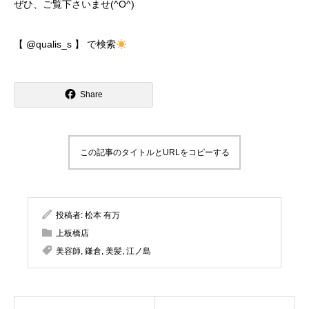
ぜひ、ご覧下さいませ(^O^)
【 @qualis_s 】 で検索
Share
この記事のタイトルとURLをコピーする
投稿者:
松本 有万
上板橋店
美容師
,
鎌倉
,
美髪
,
江ノ島