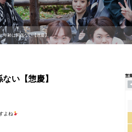
に年齢は関係ない【惣慶】
営
係ない【惣慶】
すよね