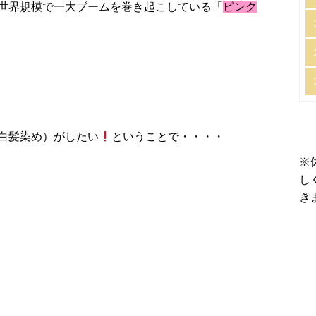
世界規模で一大ブームを巻き起こしている「
ピンク
白髪染め）がしたい
ということで・・・・
※
し
き