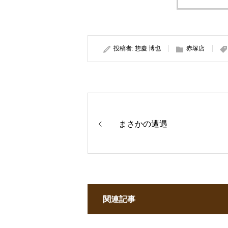
投稿者:
惣慶 博也
赤塚店
まさかの遭遇
関連記事