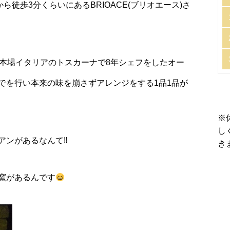
ら徒歩3分くらいにあるBRIOACE(ブリオエース)さ
、本場イタリアのトスカーナで8年シェフをしたオー
でを行い本来の味を崩さずアレンジをする1品1品が
※
し
アンがあるなんて‼
き
窯があるんです