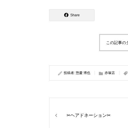
Share
この記事の
投稿者:
惣慶 博也
赤塚店
✂︎ヘアドネーション✂︎