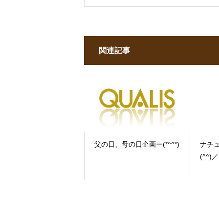
関連記事
父の日、母の日企画ー(*^^*)
ナチ
(^^)／