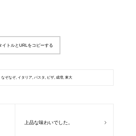
タイトルとURLをコピーする
なぞなぞ
,
イタリア
,
パスタ
,
ピザ
,
成増
,
東大
上品な味わいでした。