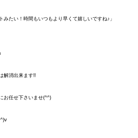
トみたい！時間もいつもより早くて嬉しいですね♪」
m
解消出来ます!!
お任せ下さいませ(^^)
)v