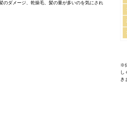
髪のダメージ、乾燥毛、髪の量が多いのを気にされ
※
し
き