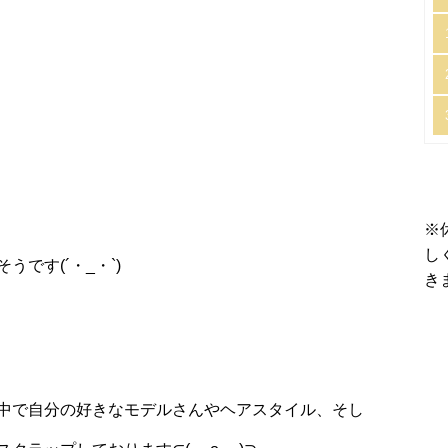
※
し
です(´・_・`)
き
中で自分の好きなモデルさんやヘアスタイル、そし