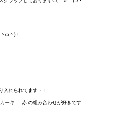
クラップしております⊂( o )⊃・
＾ω＾)！
り入れられてます・！
 カーキ 赤 の組み合わせが好きです