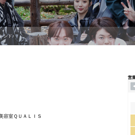
レンド♪
営
美容室ＱＵＡＬＩＳ