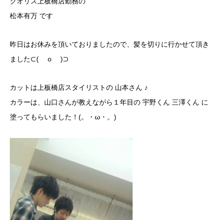
クオリス上板橋店勤務の
松本有万 です
昨日はお休みを頂いておりましたので、髪を切りに行かせて頂き
ました⊂( o )⊃
カットは上板橋店スタイリストの 山本さん ♪
カラーは、山口さんが教えながら１年目の 宇野くん 三澤くん に
塗ってもらいました！(。・ω・。)