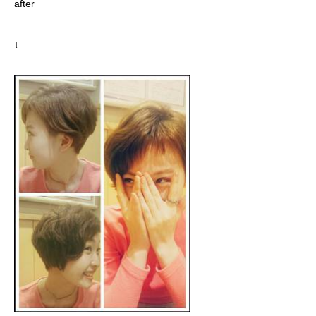
after
↓