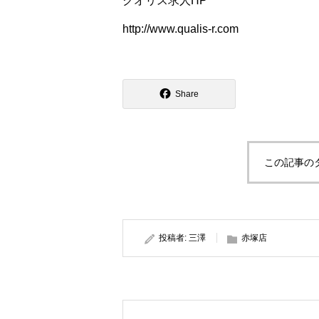
クオリス求人HP
http://www.qualis-r.com
Share
この記事の
投稿者:
三澤
赤塚店