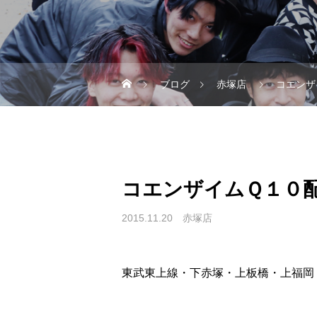
ブログ
赤塚店
コエンザ
コエンザイムＱ１０
2015.11.20
赤塚店
東武東上線・下赤塚・上板橋・上福岡