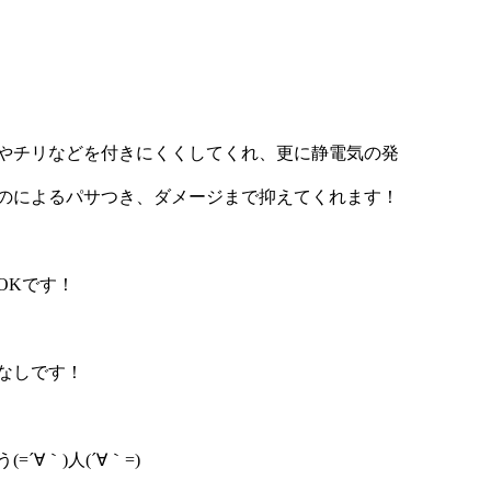
やチリなどを付きにくくしてくれ、更に静電気の発
のによるパサつき、ダメージまで抑えてくれます！
OK
です！
なしです！
う
(=
´∀｀
)
人
(
´∀｀
=)