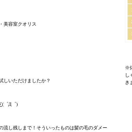
・美容室クオリス
※
し
試しいただけましたか？
き
∑
(
゜Д゜
)
の流し残しまで！そういったものは髪の毛のダメー