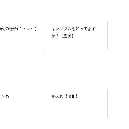
夜の様子(｀・ω・´)
キングダムを知ってます
か？【惣慶】
キの …
夏休み【瀬川】