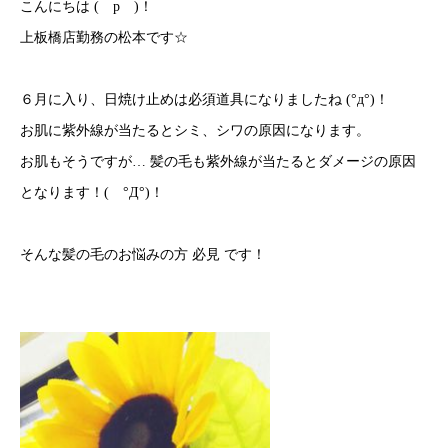
こんにちは
(
p
)
！
上板橋店勤務の松本です☆
６月に入り、日焼け止めは必須道具になりましたね
(
°д°
)
！
お肌に紫外線が当たるとシミ、シワの原因になります。
お肌もそうですが… 髪の毛も紫外線が当たるとダメージの原因
となります！
(
°Д°
)
！
そんな髪の毛のお悩みの方 必見 です！