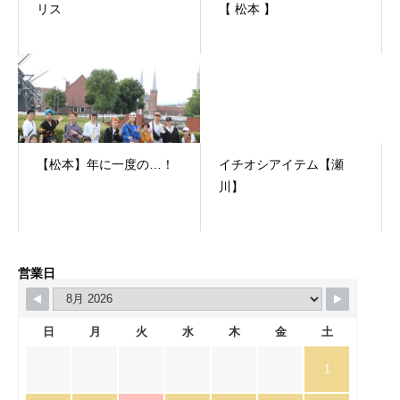
リス
【 松本 】
【松本】年に一度の…！
イチオシアイテム【瀬
川】
営業日
日
月
火
水
木
金
土
1