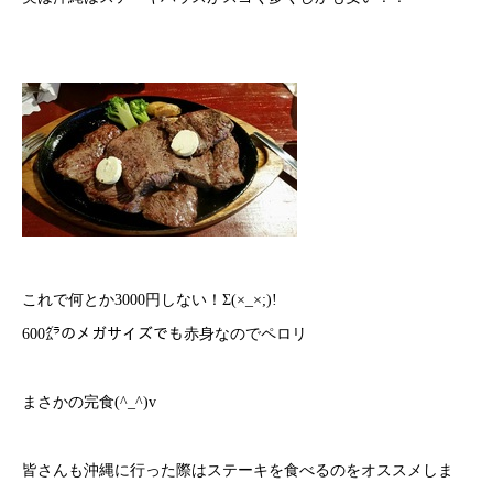
これで何とか
3000
円しない！Σ
(
×
_
×
;)!
600
㌘のメガサイズでも赤身なのでペロリ
まさかの完食
(^_^)v
皆さんも沖縄に行った際はステーキを食べるのをオススメしま