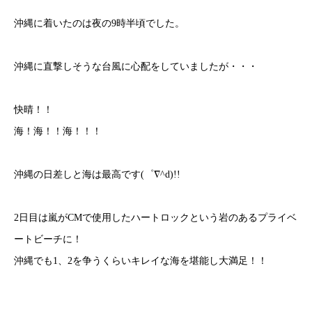
沖縄に着いたのは夜の
9
時半頃でした。
沖縄に直撃しそうな台風に心配をしていましたが・・・
快晴！！
海！海！！海！！！
沖縄の日差しと海は最高です
(
゜∇
^d)!!
2
日目は嵐が
CM
で使用したハートロックという岩のあるプライベ
ートビーチに！
沖縄でも
1
、
2
を争うくらいキレイな海を堪能し大満足！！