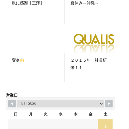
親に感謝【三澤】
夏休み～沖縄～
変身
２０１５年 社員研
修！！
営業日
日
月
火
水
木
金
土
1