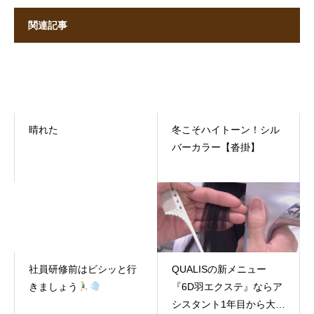
関連記事
晴れた
冬こそハイトーン！シル
バーカラー【沓掛】
社員研修前はビシッと行
QUALISの新メニュー
きましょう
『6D羽エクステ』ならア
シスタント1年目から大活