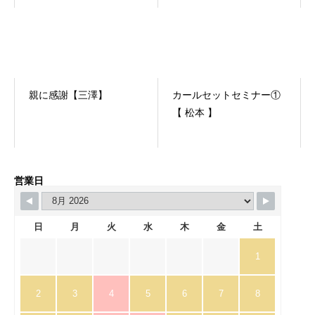
躍できる理由
親に感謝【三澤】
カールセットセミナー①
【 松本 】
営業日
日
月
火
水
木
金
土
1
2
3
4
5
6
7
8