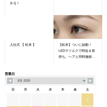
ＢＱ！
入社式 【 松本 】
【松本】ついに始動！
LEDマツエクで時短＆長
持ち。ヘアと同時施術が
できる美容室｜QUALIS
営業日
日
月
火
水
木
金
土
1