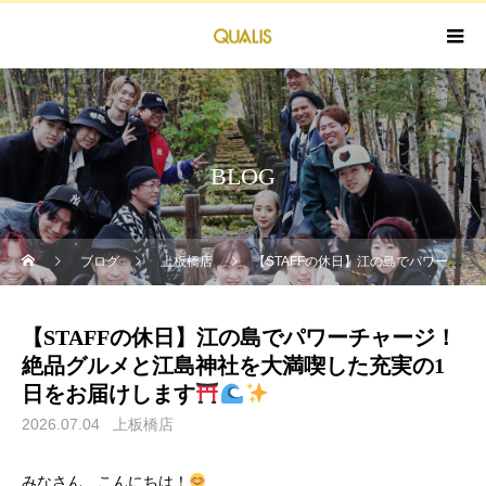
BLOG
ブログ
上板橋店
​【STAFFの休日】江の島でパワーチャージ！絶品グルメと江島神社を大満喫した充実の1日をお届けします
​【STAFFの休日】江の島でパワーチャージ！
絶品グルメと江島神社を大満喫した充実の1
日をお届けします
2026.07.04
上板橋店
みなさん、こんにちは！