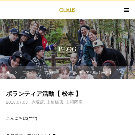
BLOG
ブログ
赤塚店
ボランティア活動【 松本 】
ボランティア活動【 松本 】
2018.07.03
赤塚店
上板橋店
上福岡店
こんにちは(*^^*)