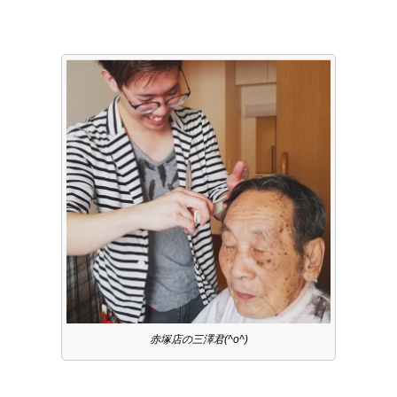
赤塚店の三澤君(^o^)