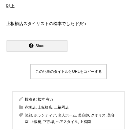
以上
上板橋店スタイリストの松本でした (^Д^)
Share
この記事のタイトルとURLをコピーする
投稿者:
松本 有万
赤塚店
,
上板橋店
,
上福岡店
笑顔
,
ボランティア
,
老人ホーム
,
美容師
,
クオリス
,
美容
室
,
上板橋
,
下赤塚
,
ヘアスタイル
,
上福岡