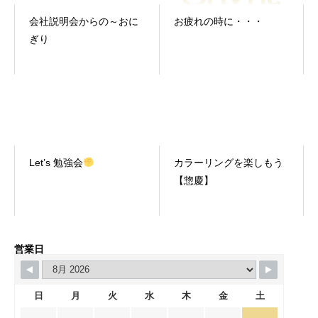
会社説明会からの～おに
お疲れの時に・・・
ぎり
Let’s 勉強会
カラーリングを楽しもう
【惣慶】
営業日
日
月
火
水
木
金
土