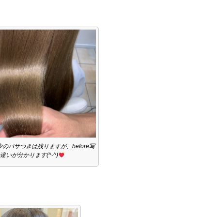
のパサつきは残りますが、before写
違いが分かります(^-^)