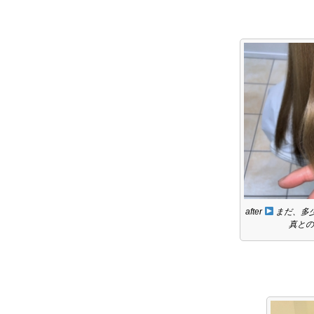
after
まだ、多少
真との