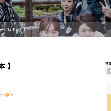
ー 始動【 松本 】
営
本 】
です