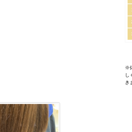
※
し
き