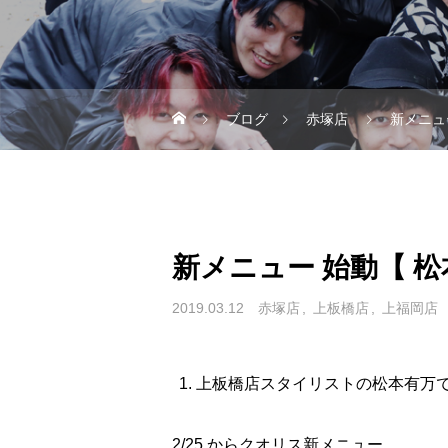
ブログ
赤塚店
新メニュ
新メニュー 始動【 松
2019.03.12
赤塚店
上板橋店
上福岡店
上板橋店スタイリストの松本有万
2/25 からクオリス新メニュー