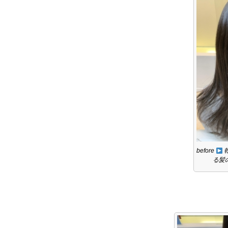
before
る髪