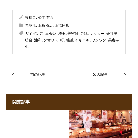
投稿者:
松本 有万
赤塚店
,
上板橋店
,
上福岡店
ガイダンス
,
出会い
,
埼玉
,
美容師
,
ご縁
,
サッカー
,
会社説
明会
,
浦和
,
クオリス
,
町
,
感謝
,
イキイキ
,
ワクワク
,
美容学
生
前の記事
次の記事
関連記事