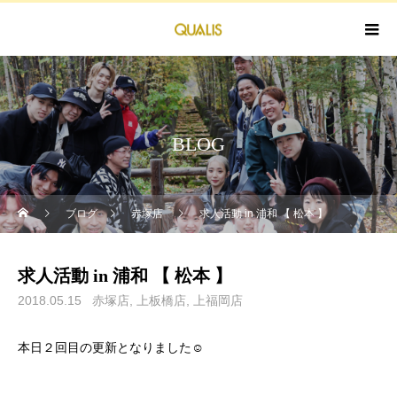
BLOG
ブログ
赤塚店
求人活動 in 浦和 【 松本 】
求人活動 in 浦和 【 松本 】
2018.05.15
赤塚店
上板橋店
上福岡店
本日２回目の更新となりました☺