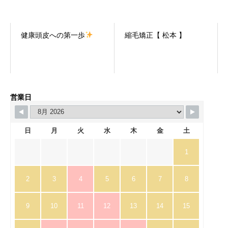
健康頭皮への第一歩
縮毛矯正【 松本 】
営業日
日
月
火
水
木
金
土
1
2
3
4
5
6
7
8
9
10
11
12
13
14
15