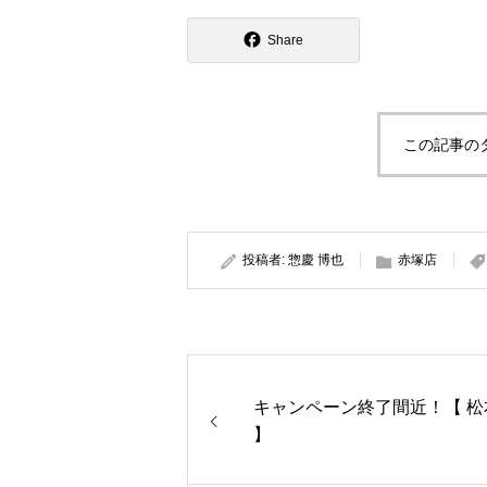
Share
この記事の
投稿者:
惣慶 博也
赤塚店
キャンペーン終了間近！【 松
】