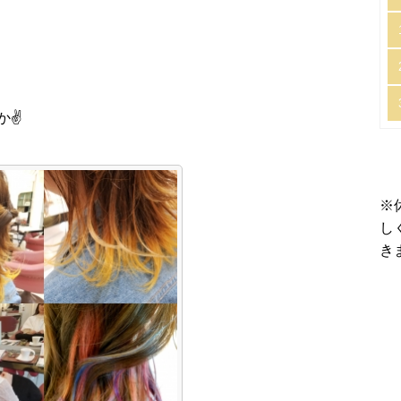
か✌
※
し
き