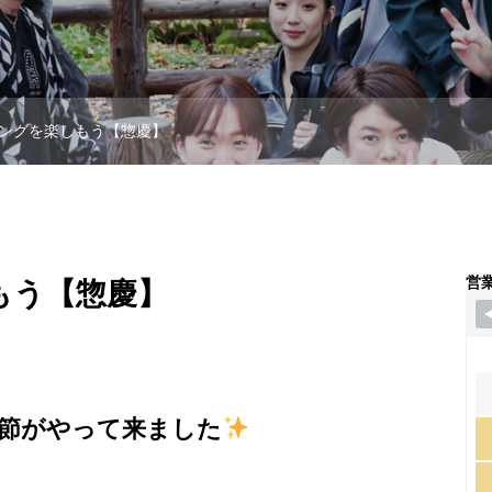
ングを楽しもう【惣慶】
営
もう【惣慶】
節がやって来ました