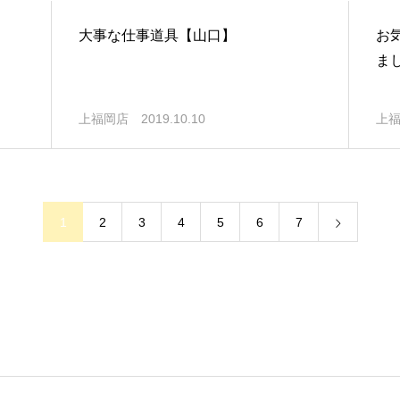
大事な仕事道具【山口】
お
ま
上福岡店
2019.10.10
上
1
2
3
4
5
6
7