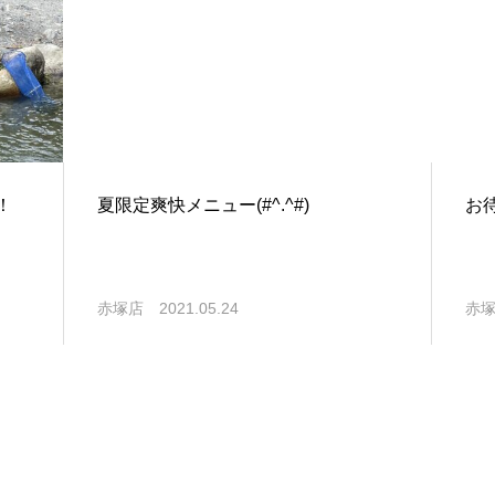
！
夏限定爽快メニュー(#^.^#)
お
赤塚店
2021.05.24
赤